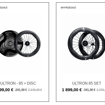
EDAŻ!
WYPRZEDAŻ!
ULTRON - 85 + DISC
ULTRON 85 SET
99,00 €
1 899,00 €
-241,00 €
2 240,00 €
-341,00 €
2 240,
Cena
Cena
Cena
Cena
podstawowa
podstawowa