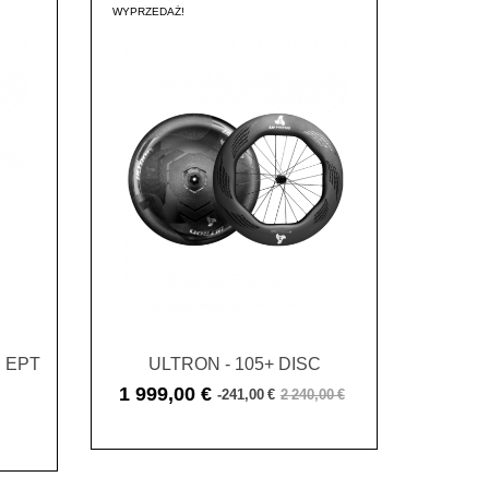
WYPRZEDAŻ!
 EPT
ULTRON - 105+ DISC
1 999,00 €
-241,00 €
2 240,00 €
Cena
Cena
podstawowa