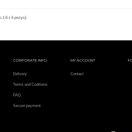
 1-6 z 6 pozycji
CORPORATE INFO
MY ACCOUNT
F
Delivery
Contact
Terms and Coditions
FAQ
Secure payment
Warranty
Privacy policy