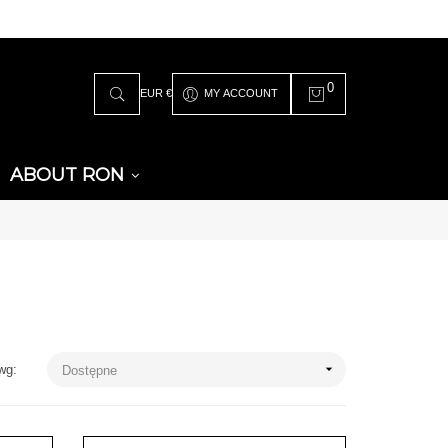
0
EUR €
MY ACCOUNT
ABOUT RON

wg:
Dostępne