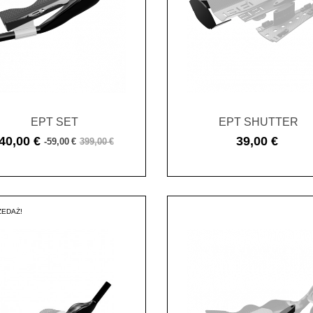
EPT SET
EPT SHUTTER
40,00 €
39,00 €
-59,00 €
399,00 €
Cena
Cena
Cena
podstawowa
EDAŻ!