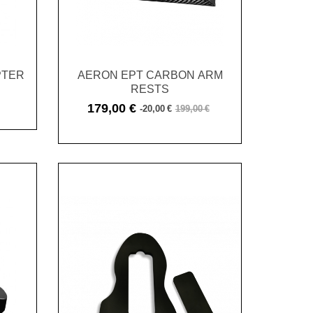
PTER
AERON EPT CARBON ARM
RESTS
179,00 €
-20,00 €
199,00 €
Cena
Cena
podstawowa