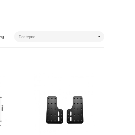

wg:
Dostępne