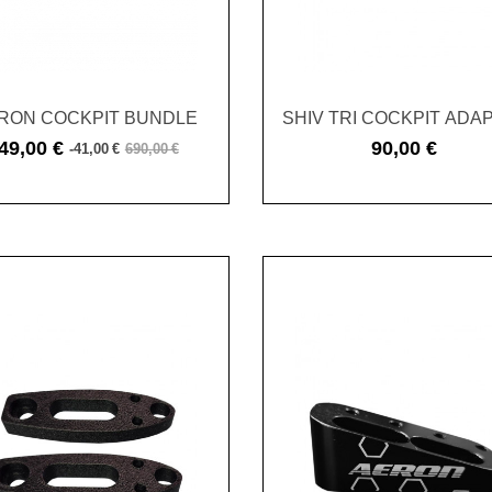
RON COCKPIT BUNDLE
SHIV TRI COCKPIT ADA
49,00 €
90,00 €
-41,00 €
690,00 €
Cena
Cena
Cena
podstawowa