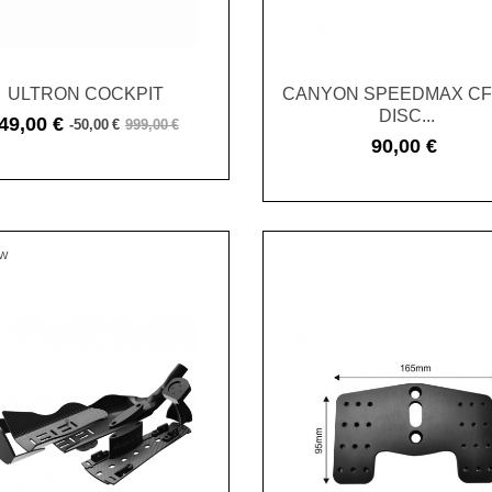
ULTRON COCKPIT
CANYON SPEEDMAX CF
DISC...
49,00 €
-50,00 €
999,00 €
Cena
Cena
90,00 €
podstawowa
Cena
AW